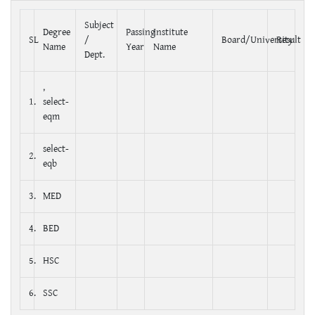
Subject
Degree
Passing
Institute
SL
/
Board/University
Result
Name
Year
Name
Dept.
,
1.
select-
eqm
select-
2.
eqb
3.
MED
4.
BED
5.
HSC
6.
SSC