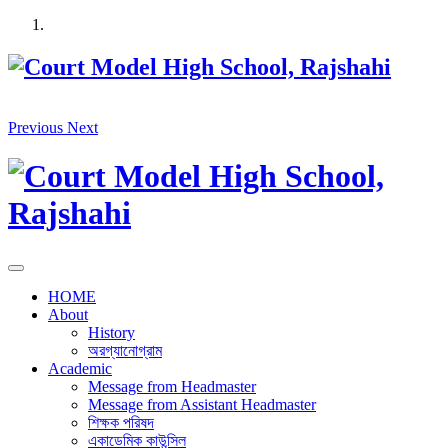
Skip
to
content
Previous
Next
HOME
About
History
অরগ্যানোগ্রাম
Academic
Message from Headmaster
Message from Assistant Headmaster
শিক্ষক পরিষদ
একাডেমিক কাউন্সিল