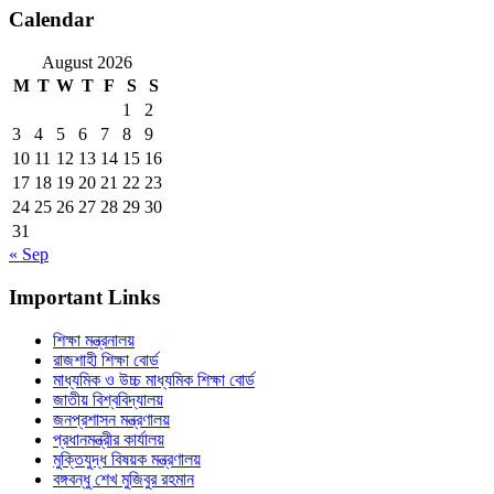
Calendar
August 2026
M
T
W
T
F
S
S
1
2
3
4
5
6
7
8
9
10
11
12
13
14
15
16
17
18
19
20
21
22
23
24
25
26
27
28
29
30
31
« Sep
Important Links
শিক্ষা মন্ত্রনালয়
রাজশাহী শিক্ষা বোর্ড
মাধ্যমিক ও উচ্চ মাধ্যমিক শিক্ষা বোর্ড
জাতীয় বিশ্ববিদ্যালয়
জনপ্রশাসন মন্ত্রণালয়
প্রধানমন্ত্রীর কার্যালয়
মুক্তিযুদ্ধ বিষয়ক মন্ত্রণালয়
বঙ্গবন্ধু শেখ মুজিবুর রহমান