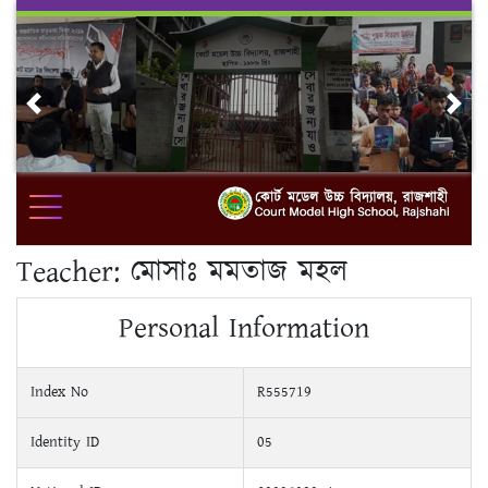
Skip
to
content
Previous
Nex
Teacher:
মোসাঃ মমতাজ মহল
Personal Information
Index No
R555719
Identity ID
05