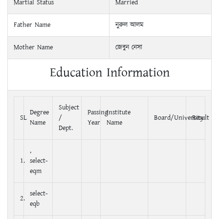
Martial Status
Married
Father Name
নুরুল আলম
Mother Name
জেবুন নেসা
Education Information
Subject
Degree
Passing
Institute
SL
/
Board/University
Result
Name
Year
Name
Dept.
,
1.
select-
eqm
select-
2.
eqb