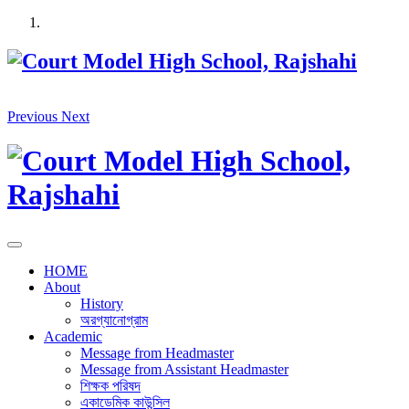
Skip
to
content
Previous
Next
HOME
About
History
অরগ্যানোগ্রাম
Academic
Message from Headmaster
Message from Assistant Headmaster
শিক্ষক পরিষদ
একাডেমিক কাউন্সিল