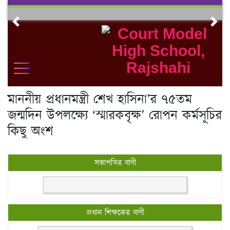
Skip
to
Previous
Nex
content
মাননীয় প্রধানমন্ত্রী শেখ হাসিনা’র ৭৫তম
জন্মদিন উপলক্ষ্যে ‘স্মারকবৃক্ষ’ রোপন কর্মসূচির
কিছু অংশ
সভাপতির বাণী
প্রধান শিক্ষকের বাণী