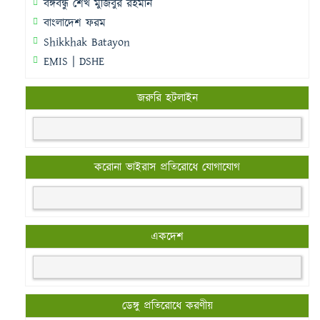
বঙ্গবন্ধু শেখ মুজিবুর রহমান
বাংলাদেশ ফরম
Shikkhak Batayon
EMIS | DSHE
জরুরি হটলাইন
করোনা ভাইরাস প্রতিরোধে যোগাযোগ
একদেশ
ডেঙ্গু প্রতিরোধে করণীয়