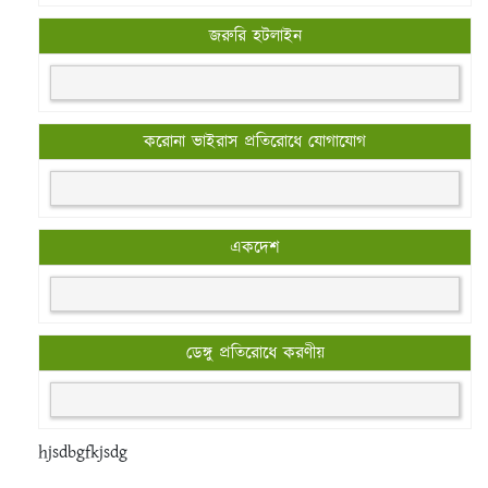
জরুরি হটলাইন
করোনা ভাইরাস প্রতিরোধে যোগাযোগ
একদেশ
ডেঙ্গু প্রতিরোধে করণীয়
hjsdbgfkjsdg